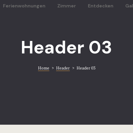
Ferienwohnungen
Zimmer
Entdecken
Gal
Header 03
Home
>
Header
>
Header 03