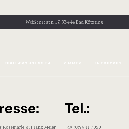
Weißenregen 17, 93444 Bad Kötzting
FERIENWOHNUNGEN
ZIMMER
ENTDECKEN
resse:
Tel.:
s Rosemarie & Franz Meier
+49 (0)9941 7050