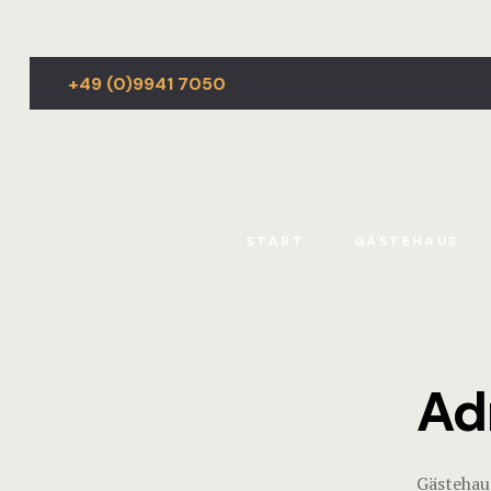
+49 (0)9941 7050
START
GÄSTEHAUS
Ad
Gästehau