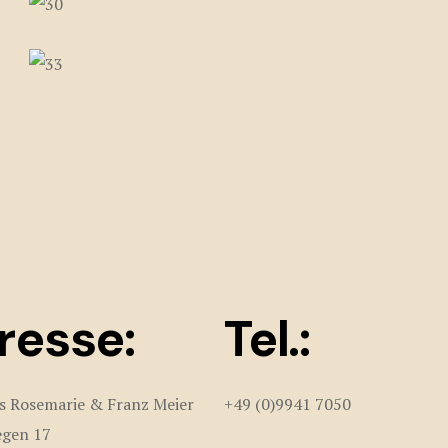
resse:
Tel.:
s Rosemarie & Franz Meier
+49 (0)9941 7050
gen 17